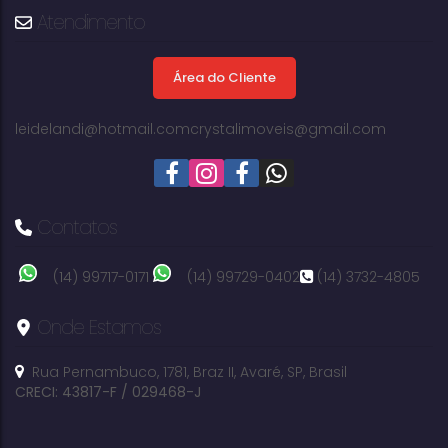
Avaré
Atendimento
Área do Cliente
327m²
terreno:
leidelandi@hotmail.com
crystalimoveis@gmail.com
Contatos
(14) 99717-0171
(14) 99729-0402
(14) 3732-4805
Onde Estamos
Rua Pernambuco
,
1781
,
Braz II
,
Avaré
,
SP
,
Brasil
CRECI: 43817-F / 029468-J