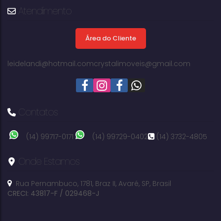
da Boa Vista - Avaré
Atendimento
Área do Cliente
314m²
terreno:
leidelandi@hotmail.com
crystalimoveis@gmail.com
Contatos
(14) 99717-0171
(14) 99729-0402
(14) 3732-4805
Onde Estamos
Rua Pernambuco
,
1781
,
Braz II
,
Avaré
,
SP
,
Brasil
CRECI: 43817-F / 029468-J