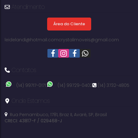
Atendimento
Área do Cliente
250m²
terreno:
leidelandi@hotmail.com
crystalimoveis@gmail.com
Contatos
(14) 99717-0171
(14) 99729-0402
(14) 3732-4805
Onde Estamos
Rua Pernambuco
,
1781
,
Braz II
,
Avaré
,
SP
,
Brasil
CRECI: 43817-F / 029468-J