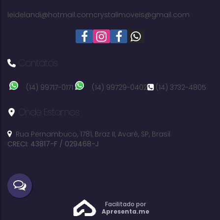
400m²
terreno:
leidelandi@hotmail.com
crystalimoveis@gmail.com
Contatos
(14) 99717-0171
(14) 99729-0402
(14) 3732-4805
Onde Estamos
Rua Pernambuco
,
1781
,
Braz II
,
Avaré
,
SP
,
Brasil
CRECI: 43817-F / 029468-J