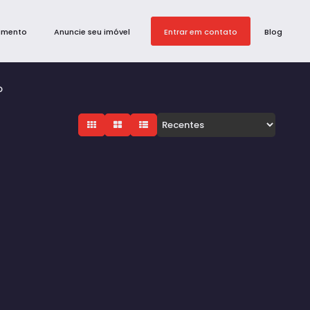
amento
Anuncie seu imóvel
Entrar em contato
Blog
P