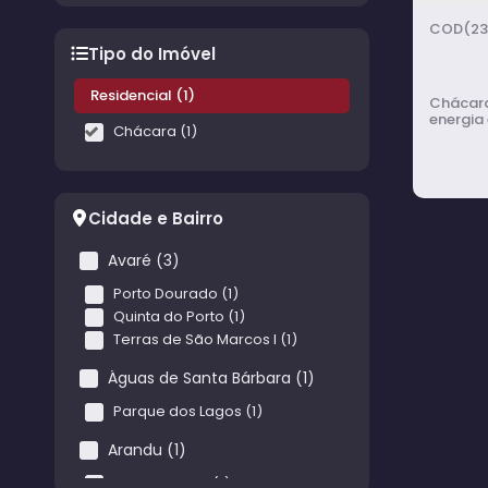
(23
Tipo do Imóvel
Residencial (1)
Chácara
energia 
Chácara (1)
Cidade e Bairro
Avaré (3)
Porto Dourado (1)
Quinta do Porto (1)
Chác
Terras de São Marcos I (1)
Césa
Águas de Santa Bárbara (1)
Parque dos Lagos (1)
Arandu (1)
Praia Morena (1)