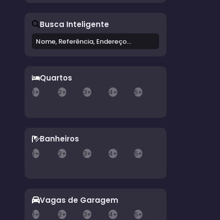
Cerqueira César (1)
Busca Inteligente
Marvulo (1)
Quartos
1+
2+
3+
4+
5+
Banheiros
1+
2+
3+
4+
5+
Vagas de Garagem
1+
2+
3+
4+
5+