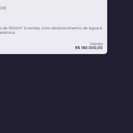
28)
 de 1500m² à venda, com abastecimento de água e
elétrica.
R$
180.000,00
ara de 1500m² à Venda em Cerqueira
r
1500m²
terreno: