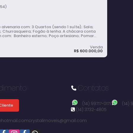
3
vaga(s)
2000m²
terreno:
54)
com: 3 Quartos (sendo 1 suíte); Sala;
urrasqueira; Fogão à lenha. A chácara conta
o; Poço artesiano; Pomar
 de limão, manga, ameixa, jabuticaba e acerola.
do até a porta. Chácara com 7 mil m².
R$
600.000,00
dimento
Contatos
ara com pomar e poço artesiano à
a em Ponte Alta - Avaré
(14) 99717-0171
(14)
Cliente
(14) 3732-4805
i@hotmail.com
crystalimoveis@gmail.com
ormitório(s)
3
banheiro(s)
1
sala(s)
1
suíte(s)