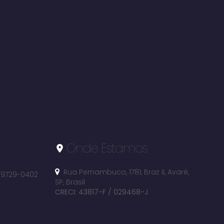
5600m²
terreno:
Onde Estamos
Rua Pernambuco
,
1781
,
Braz II
,
Avaré
,
 99729-0402
SP
,
Brasil
CRECI: 43817-F / 029468-J