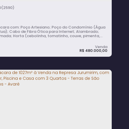
(2590)
oço Artesiano; Poço do Condomínio (Água
Rua); Cabo de Fibra Ótica para Internet; Alambrado;
mada; Horta (cebolinha, tomatinho, couve, pimenta,
ngela); 25 Pés de Café; Árvores Frutíferas (amora,
na, limão galego, pitanga, pitaya, manjericão,
naria com: 2 Quartos; Banheiro
R$
480.000,00
al; Sala de Estar com Lareira; Cozinha; Lavanderia
rta...
hácara de 5000m² à Venda com Horta,
omar, Poço Artesiano e Casa com 2
uartos e Garagem para 3 Carros em
varé
2
dormitório(s)
1
banheiro(s)
1
sala(s)
3
vaga(s)