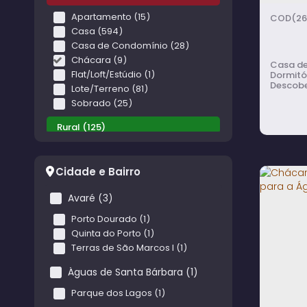
Apartamento (15)
(26
Casa (594)
Casa de Condomínio (28)
Chácara (9)
Casa de alvenaria c
Flat/Loft/Estúdio (1)
Dormitó
Descobe
Lote/Terreno (81)
Sobrado (25)
Rural (125)
Sítio (19)
Terreno (106)
Cidade e Bairro
Misto (10)
Avaré (3)
Casa
Residencial e Comercial (10)
Porto Dourado (1)
e Ch
Quinta do Porto (1)
Industrial (4)
Terras de São Marcos I (1)
Galpão (4)
Águas de Santa Bárbara (1)
Comercial (3)
Parque dos Lagos (1)
Comercial (1)
2
d