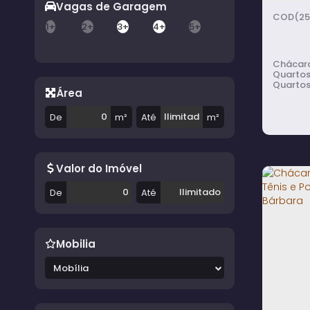
Vagas de Garagem
(25
1+
2+
3+
4+
5+
Chácara
Quartos; 1 Ba
Quartos
Área
Sala de 
De
m²
Até
m²
Valor do Imóvel
De
Até
Chác
Juru
Mobilia
Mobília
6
do