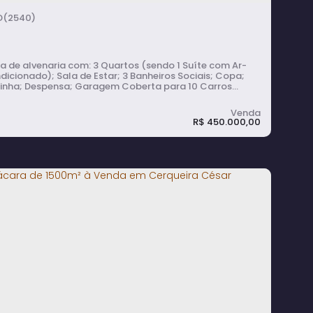
(2540)
lvenaria com: 3 Quartos (sendo 1 Suíte com Ar-
icionado); Sala de Estar; 3 Banheiros Sociais; Copa;
inha; Despensa; Garagem Coberta para 10 Carros
do 2 cobertos); Varanda; Lavanderia Coberta. A
edade conta também com: Pomar; Piscina; Câmeras
rnas e Externas; Alarme; Churrasqueira com Forno e
R$
450.000,00
o à Lenha; Portão Eletrônico Automático; Energia...
hácara de 1027m² à Venda na Represa
urumirim, com Pomar, Piscina e Casa com
 Quartos - Terras de São Marcos - Avaré
3
dormitório(s)
4
banheiro(s)
1
sala(s)
1
suíte(s)