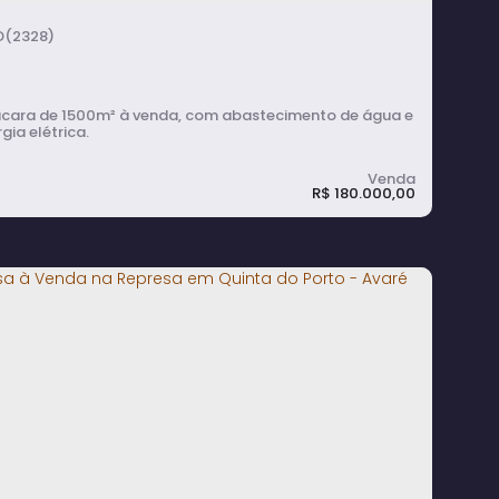
210m²
total:
10
vaga(s)
1027m²
terreno:
(2328)
cara de 1500m² à venda, com abastecimento de água e
gia elétrica.
R$
180.000,00
hácara de 1500m² à Venda em Cerqueira
ésar
1500m²
terreno: