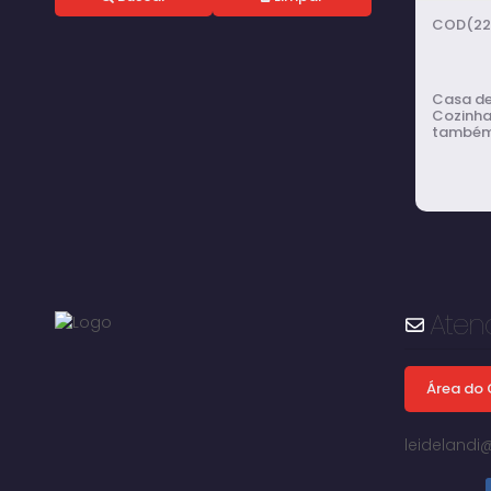
(22
Casa de alvenaria 
Cozinha; Ch
também com: Banheiro extern
com pés
Asfalta
Aten
Chác
vend
Área do 
leideland
3
d