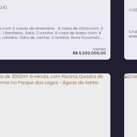
170m²
total:
3
vaga(s)
600m²
terreno:
24)
 com 2 casas de alvenaria. A casa de cima com: 2
Chá
nheiro; Sala; Cozinha. A casa de baixo com: 4
ener
; Lavabo; Sala de Jantar; Cozinha; Área Gourmet;
TV.
R$
5.200.000,00
ara de 8200m² à Venda na Represa
C
mirim com 2 Casas Construídas - Itaí
C
rmitório(s)
2
banheiro(s)
2
sala(s)
8
vaga(s)