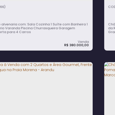
66)
om: Sala Cozinha 1 Suíte com Banheira 1
Chácara com: P
rio Varanda Piscina Churrasqueira Garagem
da 
rta para 4 Carros
Gra
beri
bana
mamão). Casa de alve
R$
380.000,00
Soci
Cobe
 à Venda com Suíte e Banheira, Piscina
C
urrasqueira em Porto Dourado - Avaré
P
Q
A
ormitório(s)
2
banheiro(s)
1
sala(s)
1
suíte(s)