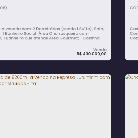
171m²
total:
4
vaga(s)
365m²
terreno:
06)
m: 2 Dormitórios (sendo 1 Suíte); Sala;
Casa de a
; 1 Banheiro Social; Área Churrasqueira com
Cond
; 1 Banheiro que atende Área Gourmet; 1 Cozinha
Coz
 a
(sen
móvel aceita financiamento.
propri
Inte
R$
430.000,00
Fogã
ara à Venda com 2 Quartos e Área
C
met, Frente para a Água na Praia
J
na - Arandu
3
ormitório(s)
3
banheiro(s)
1
sala(s)
1
suíte(s)