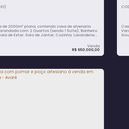
8200m²
terreno:
54m
fundos:
45m
frente:
01)
210m
lado direito:
180m
lado esquerdo:
 de 2000m² plana, contendo casa de alvenaria
Casa de 
: 2 Quartos (sendo 1 Suíte); Banheiro
Vara
Sala de Estar; Sala de Jantar; Cozinha; Lavanderia.
Gou
dos com: Churrasqueira; Quarto de
lazer c
tas; Banheiro Masculino e Banheiro Feminino. A
com: Churrasqueira de chão; 1 Banheiro S
 também com: Piscina de 4x8m com 5500
Barc
R$
650.000,00
Quadra de Tênis Profissional com Todos...
par
ara de 2000m² à Venda, com Piscina,
C
ra de Tênis e Pomar no Parque dos
P
s - Águas de Santa Bárbara
rmitório(s)
4
banheiro(s)
2
sala(s)
1
suíte(s)