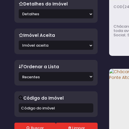
Detalhes do Imóvel
(24
Detalhes
Chácara
toda avarandada com
Imóvel Aceita
Social; 
Edícula nos Fun
Ferramen
Imóvel aceita
chácara conta
litros; 
Ordenar a Lista
Chác
Quad
Código do Imóvel
Lago
2
do
Buscar
Limpar