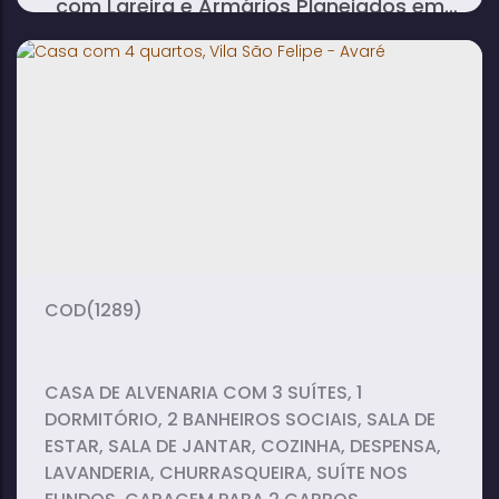
com Lareira e Armários Planejados em
Vila São Felipe - Avaré
3
2
2
dormitório(s)
banheiro(s)
sala(s)
1
170m²
3
suíte(s)
total:
vaga(s)
252m²
terreno:
(1289)
CASA DE ALVENARIA COM 3 SUÍTES, 1
DORMITÓRIO, 2 BANHEIROS SOCIAIS, SALA DE
ESTAR, SALA DE JANTAR, COZINHA, DESPENSA,
LAVANDERIA, CHURRASQUEIRA, SUÍTE NOS