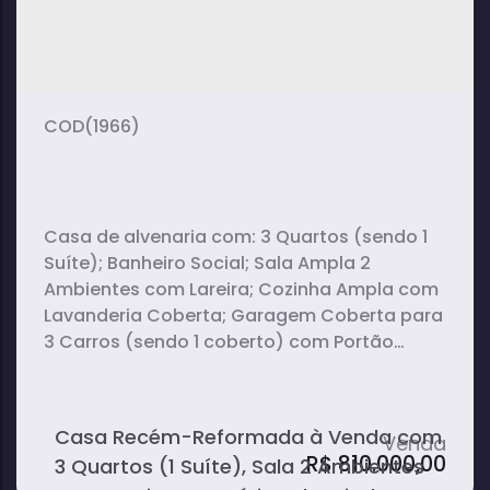
(1966)
Casa de alvenaria com: 3 Quartos (sendo 1
Suíte); Banheiro Social; Sala Ampla 2
Ambientes com Lareira; Cozinha Ampla com
Lavanderia Coberta; Garagem Coberta para
3 Carros (sendo 1 coberto) com Portão
Eletrônico. Casa recém-reformada. Armários
planejados em todos os cômodos. Piso
Laminado de alto padrão em todo imóvel.
Casa Recém-Reformada à Venda com
R$
810.000,00
3 Quartos (1 Suíte), Sala 2 Ambientes