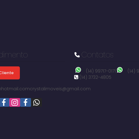
dimento
Contatos
(14) 99717-0171
(14)
Cliente
(14) 3732-4805
i@hotmail.com
crystalimoveis@gmail.com