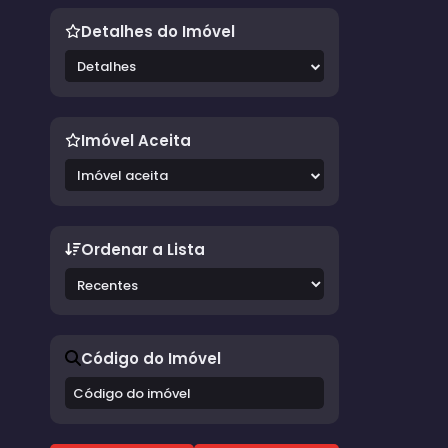
Jardim Pinheiros (1)
Jardim Presidencial (8)
Detalhes do Imóvel
Jardim Rino e Rino (2)
Jardim Santa Cruz (2)
Detalhes
Jardim Santa Mônica (4)
Jardim Santa Mônica III (1)
Jardim São Paulo (9)
Imóvel Aceita
Jardim Tropical (1)
Jardim Vera Cruz (7)
Imóvel aceita
Jardim Vitória (1)
Loteamento Porto Seguro (9)
Loteamento São Judas Tadeu II (2)
Ordenar a Lista
Loteamento Terras de São José (8)
Loteamento Villa Jatobá (4)
Loteamento Vivendas do Solemar (2)
Morada do Sol (4)
O Estribo (4)
Código do Imóvel
Parque Industrial Jurumirim (4)
Parque Residencial Brabância I (10)
Parque Residencial Gilberto Filgueiras I (2)
Parque Residencial Gilberto Filgueiras II (10)
Parque Santa Elizabeth I (2)