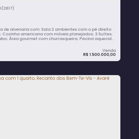
(2617)
lvenaria com: Sala 2 ambientes com o pé direito
os; 3 Suítes;
urrasqueira; Piscina aquecida;
om pergolado; Boiler para água quente; Garagem
 até 4 carros (sendo 2 cobertos).
R$
1.500.000,00
asa à Venda com 3 Suítes e Área
ourmet em Recanto dos Bem-Te-Vis -
varé
3
dormitório(s)
4
banheiro(s)
1
sala(s)
3
suíte(s)