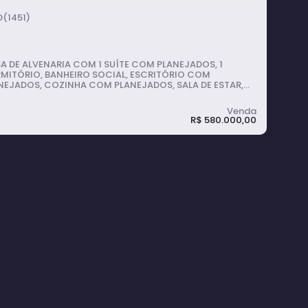
220m²
total:
375m²
terreno:
(1451)
A DE ALVENARIA COM 1 SUÍTE COM PLANEJADOS, 1
MITÓRIO, BANHEIRO SOCIAL, ESCRITÓRIO COM
NEJADOS, COZINHA COM PLANEJADOS, SALA DE ESTAR,
AGEM PARA 2 CARROS, LAVABO, ÁREA DE SERVIÇO COM
NEJADOS.
R$
580.000,00
asa com 1 quarto, Recanto dos Bem-Te-
is - Avaré
1
dormitório(s)
1
banheiro(s)
1
suíte(s)
120m²
total: