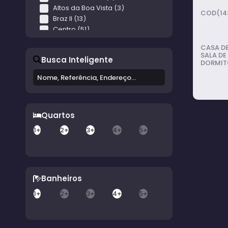
Altos da Boa Vista (3)
(14
Braz II (13)
Centro (51)
Chácara Elisa (7)
CASA DE
Chácara Recanto da Vó Pepina (2)
SALA DE
Busca Inteligente
Chácara Tinoco (3)
DORMITÓ
PORTÃO
Chácara Varginha (3)
Colina da Boa Vista (9)
Colina Verde (7)
Conjunto Brasil Novo (4)
Quartos
Conjunto Habitacional Água Branca (2)
Conjunto Habitacional Altos da Boa Vista (8)
1+
2+
3+
4+
5+
Conjunto Habitacional Camargo (2)
Conjunto Habitacional Doutor Antônio Francisco Inocêncio (1)
Casa
Conjunto Habitacional Duílio Contrucci Gambini (3)
Conjunto Habitacional Egydio Martins da Costa (7)
Avar
Banheiros
Conjunto Habitacional Mario Emílio Bannwart (1)
Costa Azul I (10)
1+
2+
3+
4+
5+
Costa Azul II (4)
Costa Azul III (5)
Distrito Industrial Primavera (2)
3
dor