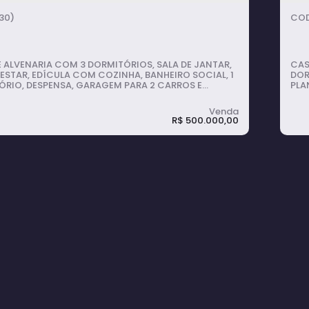
30)
 ALVENARIA COM 3 DORMITÓRIOS, SALA DE JANTAR,
CAS
 ESTAR, EDÍCULA COM COZINHA, BANHEIRO SOCIAL, 1
DOR
RIO, DESPENSA, GARAGEM PARA 2 CARROS E
PLA
 ELETRÔNICO.
GAR
PLA
R$
500.000,00
 Térrea em Recanto dos Bem-te-vis -
C
é
V
mitório(s)
1
banheiro(s)
182m²
total:
2
vaga(s)