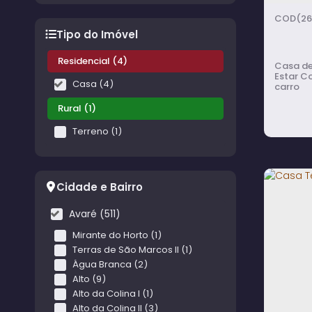
(26
Tipo do Imóvel
Residencial (4)
Casa de alvenaria
Estar C
Casa (4)
carro
Rural (1)
Terreno (1)
Cidade e Bairro
Casa
Avaré (511)
Chur
Mirante do Horto (1)
Terras de São Marcos II (1)
dos 
Água Branca (2)
Alto (9)
Alto da Colina I (1)
Alto da Colina II (3)