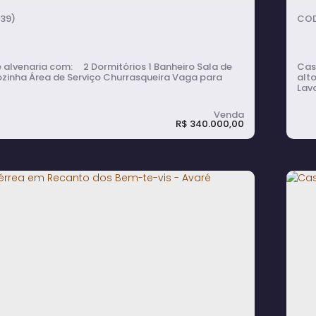
39)
 com: 2 Dormitórios 1 Banheiro Sala de
Casa de a
ozinha Área de Serviço Churrasqueira Vaga para
alto; Cozinha americana com móveis planejad
Lavabo; Área gourmet com ch
Quintal c
para
R$
340.000,00
 à Venda com 2 Quartos,
C
rasqueira e Área de Serviço no Recanto
G
Bem-Te-Vis - Avaré
A
2
dormitório(s)
1
banheiro(s)
1
sala(s)