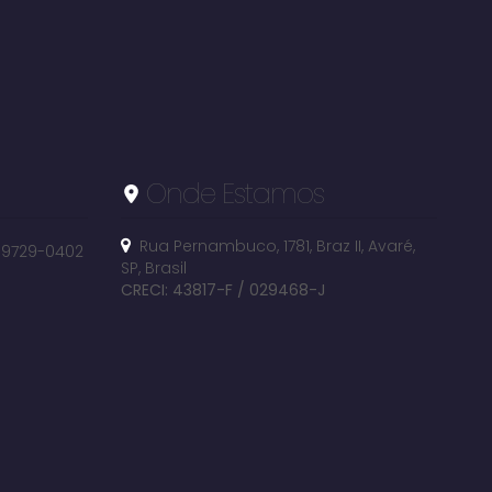
Onde Estamos
Rua Pernambuco
,
1781
,
Braz II
,
Avaré
,
 99729-0402
SP
,
Brasil
CRECI: 43817-F / 029468-J