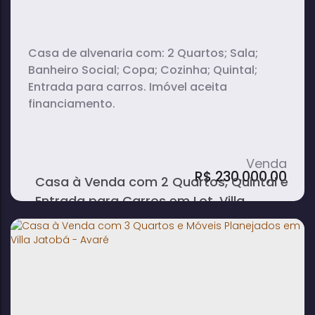
Casa de alvenaria com: 2 Quartos; Sala;
Banheiro Social; Copa; Cozinha; Quintal;
Entrada para carros. Imóvel aceita
financiamento.
R$
230.000,00
Casa à Venda com 2 Quartos, Quintal e
Entrada para Carros em Lot. Villa
Jatobá