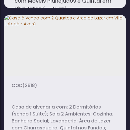
com Móveis Planejados e Quintal em
Villa Jatobá - Avaré
1
2
1
dormitório(s)
banheiro(s)
sala(s)
1
suíte(s)
(2618)
Casa de alvenaria com: 2 Dormitórios
(sendo 1 Suíte); Sala 2 Ambientes; Cozinha;
Banheiro Social; Lavanderia; Área de Lazer
com Churrasqueira; Quintal nos Fundos;