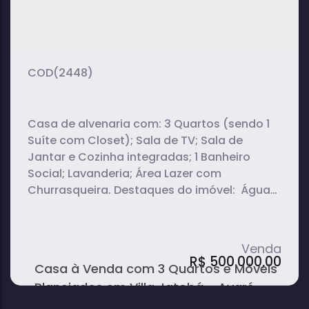
2
1
1
dormitório(s)
banheiro(s)
sala(s)
2
200m²
vaga(s)
terreno:
(2448)
Casa de alvenaria com: 3 Quartos (sendo 1
Suíte com Closet); Sala de TV; Sala de
Jantar e Cozinha integradas; 1 Banheiro
Social; Lavanderia; Área Lazer com
Churrasqueira. Destaques do imóvel: Água
quente na cozinha e na suíte; Planejados no
closet e na cozinha; Bancadas dos
banheiros em travertino com prateleira em
mármore.
R$
500.000,00
Casa à Venda com 3 Quartos e Móveis
Planejados em Villa Jatobá - Avaré