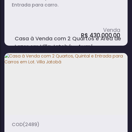
Entrada para carro.
R$
430.000,00
Casa à Venda com 2 Quartos e Área de
Lazer em Villa Jatobá - Avaré
2
2
1
dormitório(s)
banheiro(s)
sala(s)
1
1
suíte(s)
vaga(s)
(2489)