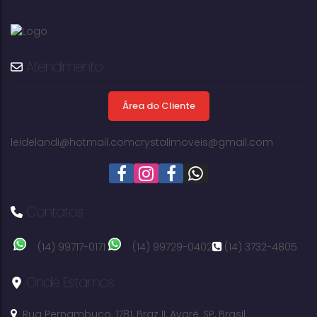
Mônica III - Avaré
Atendimento
Área do Cliente
2
1
dormitório(s)
banheiro(s)
leidelandi@hotmail.com
crystalimoveis@gmail.com
Contatos
(14) 99717-0171
(14) 99729-0402
(14) 3732-4805
Onde Estamos
Rua Pernambuco
,
1781
,
Braz II
,
Avaré
,
SP
,
Brasil