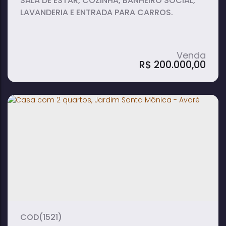
SALA DE ESTAR, COZINHA, BANHEIRO SOCIAL,
LAVANDERIA E ENTRADA PARA CARROS.
R$
200.000,00
Casa de Condominio em Jardim Santa
Monica - Avaré
2
1
1
dormitório(s)
banheiro(s)
sala(s)
1
vaga(s)
(1521)