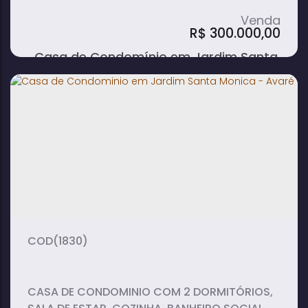
R$
300.000,00
Casa de Condomínio em Jardim Santa
Monica - Avaré
2
1
1
dormitório(s)
banheiro(s)
sala(s)
2
vaga(s)
(1830)
CASA DE CONDOMINIO COM 2 DORMITÓRIOS,