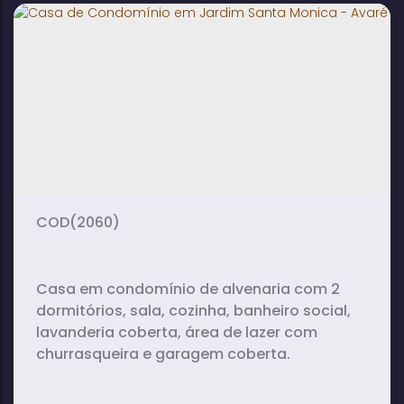
Garagem à Venda em Jardim Santa
Mônica - Avaré
2
1
1
dormitório(s)
banheiro(s)
sala(s)
1
vaga(s)
(2060)
Casa em condomínio de alvenaria com 2
dormitórios, sala, cozinha, banheiro social,
lavanderia coberta, área de lazer com
churrasqueira e garagem coberta.