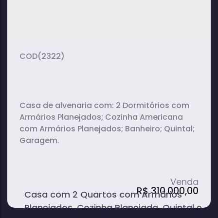
(2322)
Casa de alvenaria com: 2 Dormitórios com
Armários Planejados; Cozinha Americana
com Armários Planejados; Banheiro; Quintal;
Garagem.
R$
310.000,00
Casa com 2 Quartos com Armários
Planejados, Cozinha Planejada, Quintal e