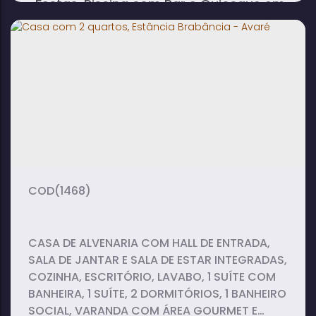
Festas, Piscina com Bar e Quiosque em
Estância Brabância - Avaré
3
4
3
dormitório(s)
banheiro(s)
suíte(s)
10
vaga(s)
(1468)
CASA DE ALVENARIA COM HALL DE ENTRADA,
SALA DE JANTAR E SALA DE ESTAR INTEGRADAS,
COZINHA, ESCRITÓRIO, LAVABO, 1 SUÍTE COM
BANHEIRA, 1 SUÍTE, 2 DORMITÓRIOS, 1 BANHEIRO
SOCIAL, VARANDA COM ÁREA GOURMET E