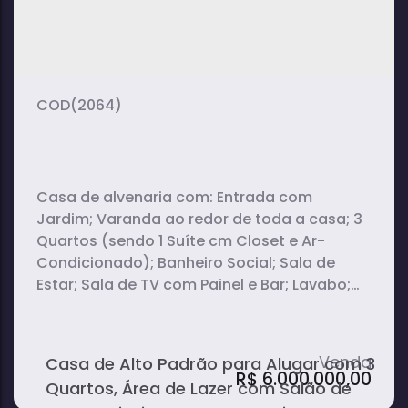
(2064)
Casa de alvenaria com: Entrada com
Jardim; Varanda ao redor de toda a casa; 3
Quartos (sendo 1 Suíte cm Closet e Ar-
Condicionado); Banheiro Social; Sala de
Estar; Sala de TV com Painel e Bar; Lavabo;
Hall com Pé direito alto e arandelas/clareira;
Sala de Jantar integrada à Cozinha
Planejada; Área Gourmet com Banheiro
Casa de Alto Padrão para Alugar com 3
Social, Balcão, Salão de Festas e
R$
6.000.000,00
Quartos, Área de Lazer com Salão de
Churrasqueira; Área da Piscina com Bar...