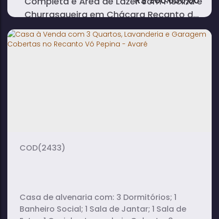
R$
900.000,00
Completa e Área de Lazer com Piscina e
Churrasqueira em Chácara Recanto da
Vó Pepina - Avaré
4
2
dormitório(s)
banheiro(s)
205m²
2
3
privativo:
sala(s)
vaga(s)
710m²
terreno:
(2433)
Casa de alvenaria com: 3 Dormitórios; 1
Banheiro Social; 1 Sala de Jantar; 1 Sala de