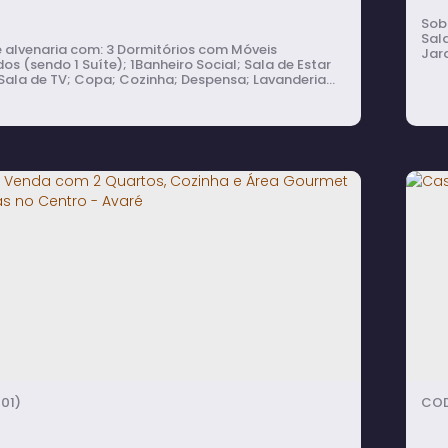
Sobrado 
Sala
a com: 3 Dormitórios com Móveis
Jar
os (sendo 1 Suíte); 1Banheiro Social; Sala de Estar
Ban
Sala de TV; Copa; Cozinha; Despensa; Lavanderia
para
ueira; 2
Dormitórios (sendo 1 Suíte); 1 Banheiro Social.
 com 2 Quartos, 1 Suíte e fundos com
e e Churrasqueira à Venda e Para
ar em Santa Maria - Avaré
rmitório(s)
4
banheiro(s)
2
sala(s)
2
suíte(s)
01)
1
vaga(s)