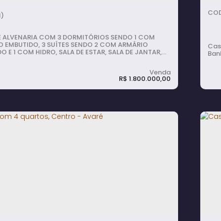
1)
E ALVENARIA COM 3 DORMITÓRIOS SENDO 1 COM
 EMBUTIDO, 3 SUÍTES SENDO 2 COM ARMÁRIO
Casa de 
O E 1 COM HIDRO, SALA DE ESTAR, SALA DE JANTAR,
Ban
OZINHA, BANHEIRO SOCIAL, DESPENSA, LAVANDERIA
A, QUINTAL COM JARDIM E GARAGEM COBERTA PARA
R$
1.800.000,00
C
 com 3 quartos, Centro - Avaré
Q
A
itório(s)
3
banheiro(s)
3
suíte(s)
500m²
total: