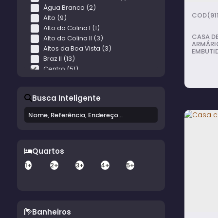
Água Branca (2)
(91
Alto (9)
Alto da Colina I (1)
CASA D
Alto da Colina II (3)
ARMÁRIO
Altos da Boa Vista (3)
EMBUTID
Braz II (13)
COPA, C
COBERT
Centro (51)
CAROS.
Chácara Elisa (7)
Chácara Recanto da Vó Pepina (2)
Busca Inteligente
Chácara Tinoco (3)
Chácara Varginha (3)
Colina da Boa Vista (9)
Colina Verde (7)
Conjunto Brasil Novo (4)
Quartos
Conjunto Habitacional Água Branca (2)
Casa
Conjunto Habitacional Altos da Boa Vista (8)
1+
2+
3+
4+
5+
Conjunto Habitacional Camargo (2)
Conjunto Habitacional Doutor Antônio Francisco Inocêncio (1)
Conjunto Habitacional Duílio Contrucci Gambini (3)
Conjunto Habitacional Egydio Martins da Costa (7)
3
dorm
Banheiros
Conjunto Habitacional Mario Emílio Bannwart (1)