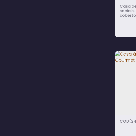
Jardim Bela Vista (1)
Casa de alvenaria 
sociais
(1)
cobertos); L
Garagem
Residencial São Rogério III (1)
com Chu
Itaí (1)
Centro (1)
Itatinga (1)
Engenheiro Serra (1)
Casa
Santos (1)
Quar
Campo Grande (1)
Espa
São Paulo (1)
Jardim Paulistano (1)
5
do
(24