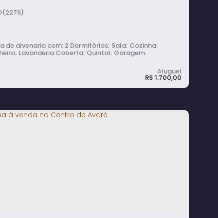
(2276)
alvenaria com: 2 Dormitórios; Sala; Cozinha;
heiro; Lavanderia Coberta; Quintal; Garagem.
R$
1.700,00
asa com 2 Quartos, Lavanderia Coberta,
uintal e Garagem para Alugar no Centro -
varé
2
dormitório(s)
1
banheiro(s)
1
sala(s)
2
vaga(s)