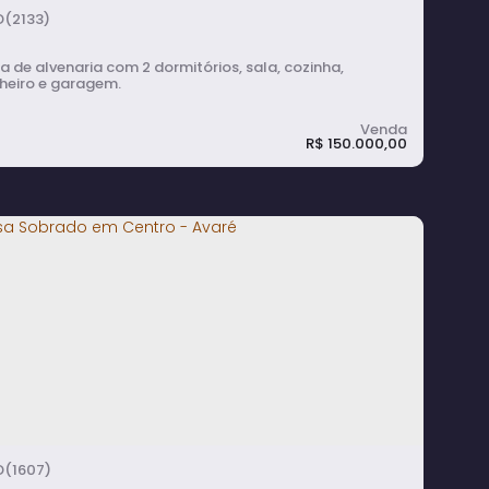
(2133)
 de alvenaria com 2 dormitórios, sala, cozinha,
heiro e garagem.
R$
150.000,00
asa à venda no Centro de Avaré
2
dormitório(s)
1
banheiro(s)
1
sala(s)
1
vaga(s)
(1607)