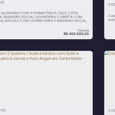
2
vaga(s)
700m²
útil:
01)
 ALVENARIA COM 3 DORMITÓRIOS, SALA, COPA,
Casa
A, BANHEIRO SOCIAL, LAVANDERIA COBERTA COM
ban
A, EDÍCULA COM 1 DORMITÓRIO E BANHEIRO SOCIAL,
L COM POMAR E GARAGEM COBERTA PARA 2 CARROS.
R$
400.000,00
 com 4 quartos, Centro - Avaré
C
4
dormitório(s)
2
banheiro(s)
2
vaga(s)
75)