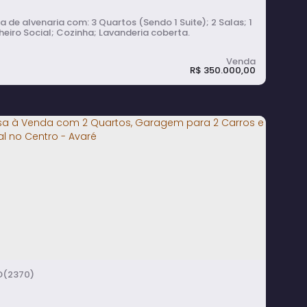
venaria com: 3 Quartos (Sendo 1 Suite); 2 Salas; 1
eiro Social; Cozinha; Lavanderia coberta.
R$
350.000,00
asa à Venda com 3 Quartos, 2 Salas e
avanderia Coberta no Centro - Avaré
3
dormitório(s)
2
banheiro(s)
2
sala(s)
1
suíte(s)
(2370)