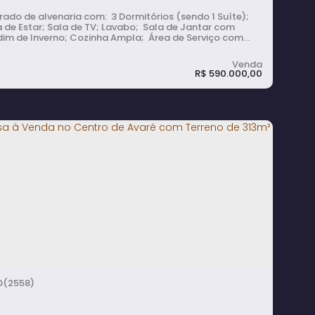
de alvenaria com: 3 Dormitórios (sendo 1 Suíte);
 de Estar; Sala de TV; Lavabo; Sala de Jantar com
dim de Inverno; Cozinha Ampla; Área de Serviço com
heiro Social e Espaço para Depósito; Garagem Coberta
 1 Carro.
R$
590.000,00
Casa Sobrado em Centro - Avaré
3
dormitório(s)
3
banheiro(s)
2
sala(s)
1
suíte(s)
1
vaga(s)
(2558)