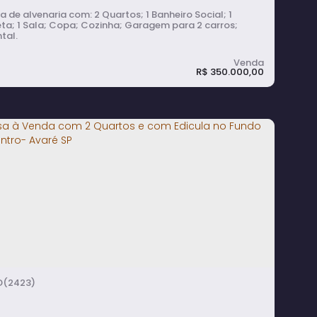
lvenaria com: 2 Quartos; 1 Banheiro Social; 1
eta; 1 Sala; Copa; Cozinha; Garagem para 2 carros;
tal.
R$
350.000,00
asa à Venda com 2 Quartos, Garagem
ara 2 Carros e Quintal no Centro - Avaré
2
dormitório(s)
1
banheiro(s)
2
sala(s)
2
vaga(s)
(2423)