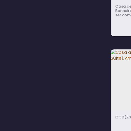
Residencial Village (8)
Casa de alvenaria c
Santana (6)
Banheiro
São Judas Tadeu V (1)
ser conv
5 Vagas de Ga
Vila Cidade Jardim (7)
1 Suíte
Vila Esperança (1)
restaurada. Área inferior com: 3 Cô
(podend
Vila Jussara Maria (6)
Vila Maria (1)
Vila Martins I (2)
Vila Martins III (7)
Vila Operária (15)
Vila Rio Novo (7)
Casa
Vila Santa Izabel (2)
Avar
Vila São Felipe (2)
Vila São João (4)
Edíc
Vila São Judas Tadeu (10)
Vila São Luiz (2)
Vila Timóteo (4)
Vila Três Marias (7)
4
do
Arandu (2)
(23
Centro (1)