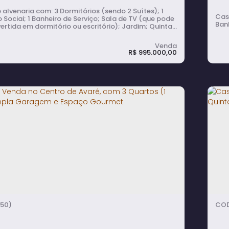
om: 3 Dormitórios (sendo 2 Suítes); 1
Casa de al
 Sociai; 1 Banheiro de Serviço; Sala de TV (que pode
Banh
ertida em dormitório ou escritório); Jardim; Quintal;
ragem; Lavanderia. Nos fundos, edícula com:
 com piso de madeira alto padrão, recém-
modos e 1 Banheiro
R$
995.000,00
o servir como residência separada).
 à Venda e para Alugar no Centro de
C
é, com 3 Quartos, Jardim, Quintal,
L
ula e 5 Vagas de Garagem
rmitório(s)
6
banheiro(s)
2
sala(s)
3
suíte(s)
332m²
total:
5
vaga(s)
454m²
terreno:
50)