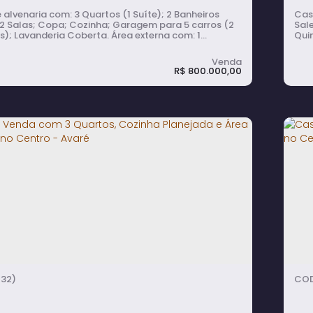
com: 3 Quartos (1 Suíte); 2 Banheiros
Casa de a
; 2 Salas; Copa; Cozinha; Garagem para 5 carros (2
Sal
avanderia Coberta. Área externa com: 1
Quin
 Coberta; 2 Quartos; 1 Banheiro; Espaço Gourmet
rrasqueira; Quintal com Jardim.
R$
800.000,00
 à Venda no Centro de Avaré, com 3
C
tos (1 Suíte), Ampla Garagem e
p
ço Gourmet
rmitório(s)
4
banheiro(s)
2
sala(s)
1
suíte(s)
2 ~ 5
vaga(s)
32)