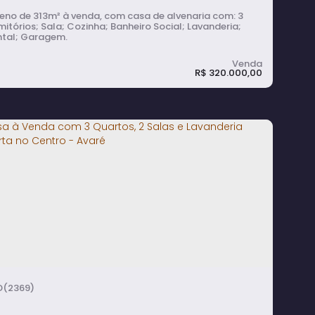
eno de 313m² à venda, com casa de alvenaria com: 3
itórios; Sala; Cozinha; Banheiro Social; Lavanderia;
ntal; Garagem.
R$
320.000,00
asa à Venda no Centro de Avaré com
erreno de 313m²
3
dormitório(s)
1
banheiro(s)
1
sala(s)
1
vaga(s)
313m²
terreno:
(2369)