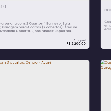
444)
Cas
 com: 2 Quartos; 1 Banheiro; Sala;
emb
; Garagem para 4 carros (2 cobertos); Área de
edíc
ia Coberta. E, nos fundos: 3 Quartos
lava
sa); Quintal Amplo; Pomar.
em 
R$
2.200,00
 à Venda e para Alugar com 2
tos, Amplo Quintal, Pomar e Garagem
 6 Carros no Centro - Avaré
ormitório(s)
1
banheiro(s)
1
sala(s)
4
vaga(s)