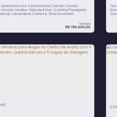
com: 2 Dormitórios (sendo 1 Suíte);
Terr
 Social; Lavabo; Sala de Estar; Cozinha Planejada
Dorm
ktop; Lavanderia Coberta; Área Gourmet
Qui
da; Garagem Coberta para 2 Carros.
R$
750.000,00
 à Venda com 2 Quartos, Cozinha e
C
 Gourmet Planejadas no Centro -
T
é
ormitório(s)
2
banheiro(s)
1
sala(s)
1
suíte(s)
2m²
total:
2
vaga(s)
122m²
útil:
202m²
terreno:
05)