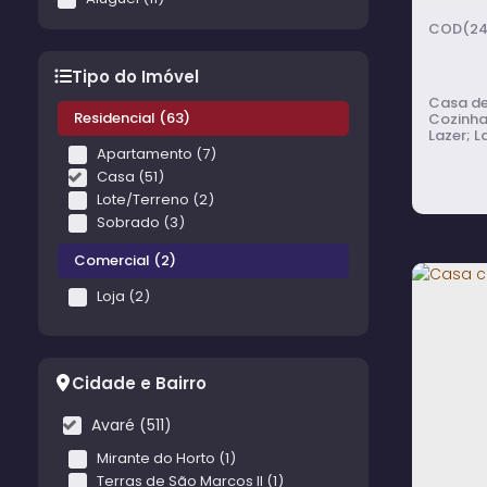
(2
Tipo do Imóvel
Casa de alvenaria
Residencial (63)
Cozinha
Lazer; Lavander
(Despen
Apartamento (7)
Casa (51)
Lote/Terreno (2)
Sobrado (3)
Comercial (2)
Loja (2)
Casa
Quar
Cidade e Bairro
para
Avaré (511)
Mirante do Horto (1)
Terras de São Marcos II (1)
2
d