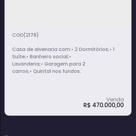
(2178)
Casa de alvenaria com:• 2 Dormitórios;• 1
Suíte;• Banheiro social;•
Lavanderia;• Garagem para 2
carros;• Quintal nos fundos.
R$
470.000,00
Casa Térrea em Alto da Colina I - Avaré