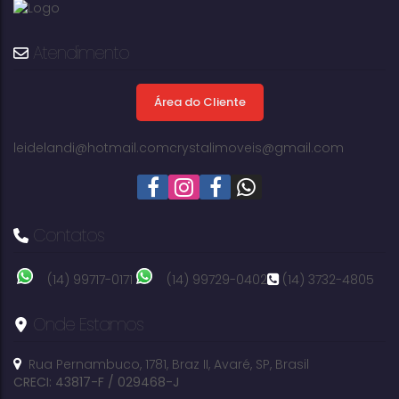
Atendimento
3
2
1
dormitório(s)
banheiro(s)
sala(s)
Área do Cliente
1
118m²
118m²
suíte(s)
total:
útil:
leidelandi@hotmail.com
crystalimoveis@gmail.com
250m²
terreno:
Contatos
(14) 99717-0171
(14) 99729-0402
(14) 3732-4805
Onde Estamos
Rua Pernambuco
,
1781
,
Braz II
,
Avaré
,
SP
,
Brasil
CRECI: 43817-F / 029468-J