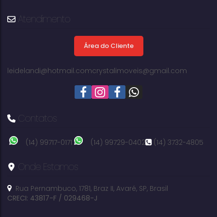
3
1
1
dormitório(s)
banheiro(s)
sala(s)
Atendimento
Área do Cliente
leidelandi@hotmail.com
crystalimoveis@gmail.com
Contatos
(14) 99717-0171
(14) 99729-0402
(14) 3732-4805
Onde Estamos
Rua Pernambuco
,
1781
,
Braz II
,
Avaré
,
SP
,
Brasil
CRECI: 43817-F / 029468-J