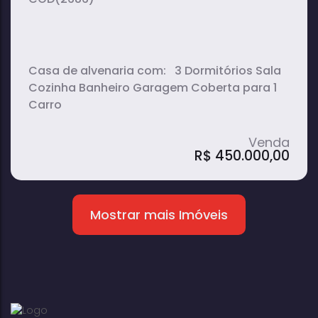
Casa de alvenaria com: 3 Dormitórios Sala
Cozinha Banheiro Garagem Coberta para 1
Carro
R$
450.000,00
Casa à Venda e para Alugar com 3
Mostrar mais Imóveis
Quartos e Garagem em Vila Timóteo -
Avaré