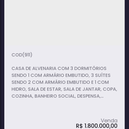
3
3
1
dormitório(s)
banheiro(s)
sala(s)
1
144m²
2
suíte(s)
total:
vaga(s)
305m²
terreno:
(911)
CASA DE ALVENARIA COM 3 DORMITÓRIOS
SENDO 1 COM ARMÁRIO EMBUTIDO, 3 SUÍTES
SENDO 2 COM ARMÁRIO EMBUTIDO E 1 COM
HIDRO, SALA DE ESTAR, SALA DE JANTAR, COPA,
COZINHA, BANHEIRO SOCIAL, DESPENSA,
LAVANDERIA COBERTA, QUINTAL COM JARDIM
E GARAGEM COBERTA PARA CAROS.
R$
1.800.000,00