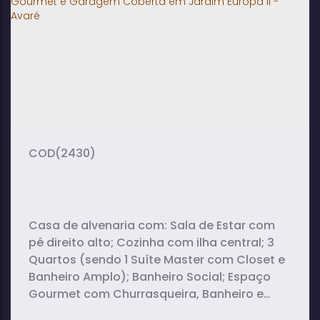
2
2
1
dormitório(s)
banheiro(s)
sala(s)
1
90m²
2
suíte(s)
total:
vaga(s)
90m²
útil:
(2430)
Casa de alvenaria com: Sala de Estar com
pé direito alto; Cozinha com ilha central; 3
Quartos (sendo 1 Suíte Master com Closet e
Banheiro Amplo); Banheiro Social; Espaço
Gourmet com Churrasqueira, Banheiro e
Lavanderia; Garagem Coberta para 2