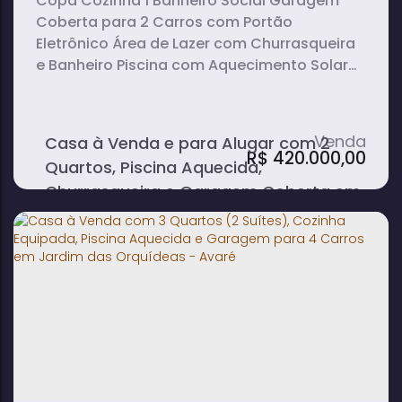
Copa Cozinha 1 Banheiro Social Garagem
Coberta para 2 Carros com Portão
Eletrônico Área de Lazer com Churrasqueira
e Banheiro Piscina com Aquecimento Solar
Área do Terreno: 273 m² Área Construída: 120
m²
Casa à Venda e para Alugar com 2
R$
420.000,00
Quartos, Piscina Aquecida,
Churrasqueira e Garagem Coberta em
São Rogério - Avaré
2
2
1
dormitório(s)
banheiro(s)
sala(s)
2
vaga(s)