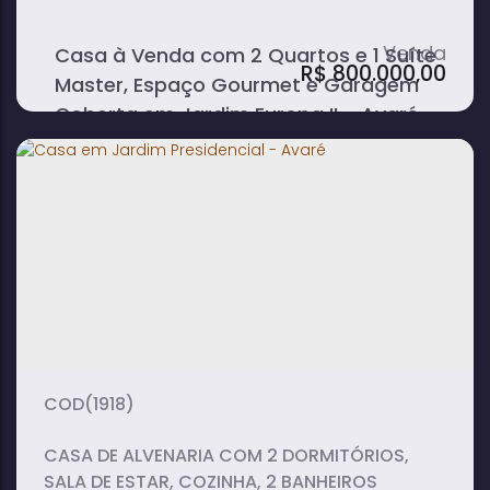
Carros.
Casa à Venda com 2 Quartos e 1 Suíte
R$
800.000,00
Master, Espaço Gourmet e Garagem
Coberta em Jardim Europa II - Avaré
3
3
1
dormitório(s)
banheiro(s)
sala(s)
1
145m²
2
suíte(s)
total:
vaga(s)
(1918)
CASA DE ALVENARIA COM 2 DORMITÓRIOS,
SALA DE ESTAR, COZINHA, 2 BANHEIROS