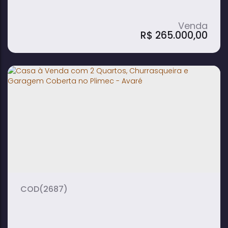
R$
265.000,00
Edícula com Piscina e Quintal Grande
em Jardim Europa II - Avaré
1
1
1
dormitório(s)
banheiro(s)
sala(s)
2
420m²
vaga(s)
terreno:
(2687)