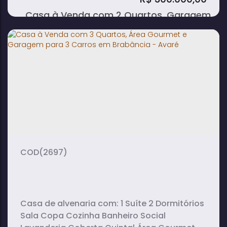
Casa à Venda com 2 Quartos, Garagem
Coberta para 2 Carros em Vera Cruz -
Avaré
2
1
1
dormitório(s)
banheiro(s)
sala(s)
2
vaga(s)
(2697)
Casa de alvenaria com: 1 Suíte 2 Dormitórios
Sala Copa Cozinha Banheiro Social