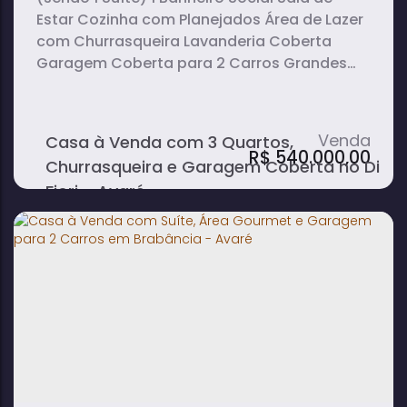
Estar Cozinha com Planejados Área de Lazer
com Churrasqueira Lavanderia Coberta
Garagem Coberta para 2 Carros Grandes
Portão Eletrônico
Casa à Venda com 3 Quartos,
R$
540.000,00
Churrasqueira e Garagem Coberta no Di
Fiori - Avaré
3
2
1
dormitório(s)
banheiro(s)
sala(s)
1
2
suíte(s)
vaga(s)