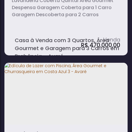
Lavanderia Coberta Quintal Área Gourmet
Despensa Garagem Coberta para 1 Carro
Garagem Descoberta para 2 Carros
Casa à Venda com 3 Quartos, Área
R$
470.000,00
Gourmet e Garagem para 3 Carros em
Brabância - Avaré
3
2
1
dormitório(s)
banheiro(s)
sala(s)
1
suíte(s)