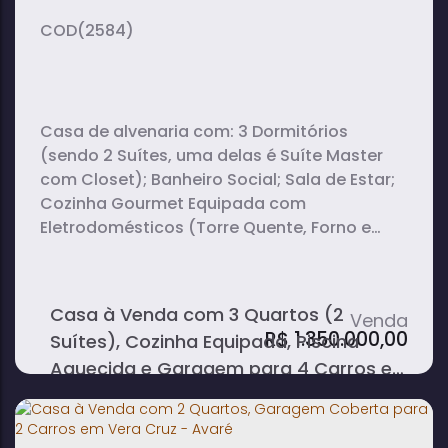
(2584)
Casa de alvenaria com: 3 Dormitórios
(sendo 2 Suítes, uma delas é Suíte Master
com Closet); Banheiro Social; Sala de Estar;
Cozinha Gourmet Equipada com
Eletrodomésticos (Torre Quente, Forno e
Microondas, Cooktop e Cervejeira);
Lavanderia; Quarto de Despejo; Lavabo;
Piscina Aquecida; Garagem para 4 Carros
Casa à Venda com 3 Quartos (2
(sendo 2 cobertos); Rede de Câmeras na
R$
1.350.000,00
Suítes), Cozinha Equipada, Piscina
Área Externa; Luminárias Internas e...
Aquecida e Garagem para 4 Carros em
Jardim das Orquídeas - Avaré