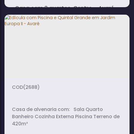
Casa com 3 quartos, Centro - Avaré
3
3
3
dormitório(s)
banheiro(s)
suíte(s)
500m²
2
700m²
total:
vaga(s)
útil:
(2688)
Casa de alvenaria com: Sala Quarto
Banheiro Cozinha Externa Piscina Terreno de
420m²