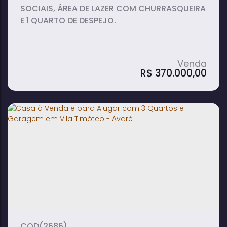
SOCIAIS, ÁREA DE LAZER COM CHURRASQUEIRA
E 1 QUARTO DE DESPEJO.
R$
370.000,00
Casa em Jardim Presidencial - Avaré
2
2
1
dormitório(s)
banheiro(s)
sala(s)
249m²
terreno:
(2686)