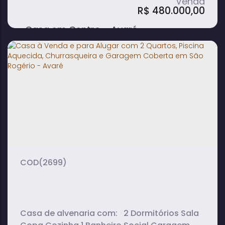
R$
480.000,00
Casa em Centro - Avaré
4
3
1
dormitório(s)
banheiro(s)
sala(s)
1
suíte(s)
(2699)
Casa de alvenaria com: 2 Dormitórios Sala