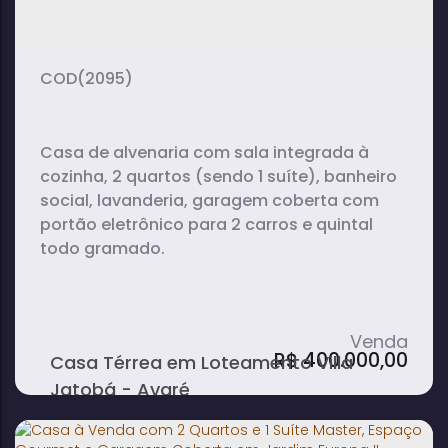
dormitório(s)
banheiro(s)
sala(s)
98m²
140m²
total:
terreno:
(2095)
Casa de alvenaria com sala integrada à
cozinha, 2 quartos (sendo 1 suíte), banheiro
social, lavanderia, garagem coberta com
portão eletrônico para 2 carros e quintal
todo gramado.
R$
400.000,00
Casa Térrea em Loteamento Villa
Jatobá - Avaré