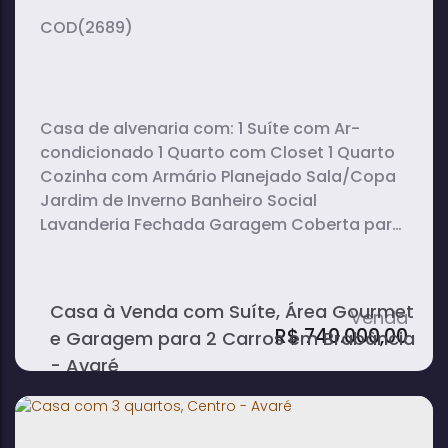
(2689)
Casa de alvenaria com: 1 Suíte com Ar-
condicionado 1 Quarto com Closet 1 Quarto
Cozinha com Armário Planejado Sala/Copa
Jardim de Inverno Banheiro Social
Lavanderia Fechada Garagem Coberta para
2 Carros Quintal na Lateral Edícula (Fundos):
Quarto de Despejo Área Gourmet Fechada
com Blindex, Planejado na Pia, Ar-
Casa à Venda com Suíte, Área Gourmet
condicionado e Banheiro
R$
740.000,00
e Garagem para 2 Carros em Brabância
- Avaré