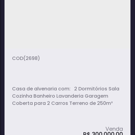
3
3
1
dormitório(s)
banheiro(s)
sala(s)
2
4
338m²
suíte(s)
vaga(s)
terreno:
178m
frente:
(2698)
Casa de alvenaria com: 2 Dormitórios Sala
Cozinha Banheiro Lavanderia Garagem
Coberta para 2 Carros Terreno de 250m²
R$
300.000,00