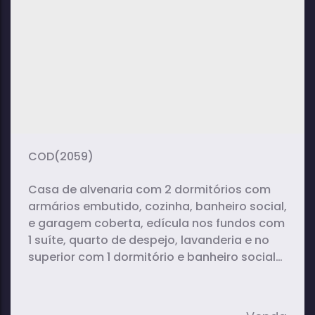
2
1
1
dormitório(s)
banheiro(s)
sala(s)
4
vaga(s)
(2059)
Casa de alvenaria com 2 dormitórios com
armários embutido, cozinha, banheiro social,
e garagem coberta, edícula nos fundos com
1 suíte, quarto de despejo, lavanderia e no
superior com 1 dormitório e banheiro social
em fase de acabamento