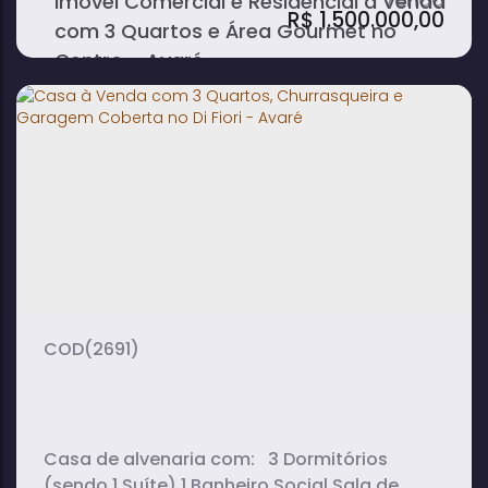
Imóvel Comercial e Residencial à Venda
R$
1.500.000,00
com 3 Quartos e Área Gourmet no
Centro - Avaré
3
7
5
dormitório(s)
banheiro(s)
sala(s)
1
2
suíte(s)
vaga(s)
(2691)
Casa de alvenaria com: 3 Dormitórios
(sendo 1 Suíte) 1 Banheiro Social Sala de