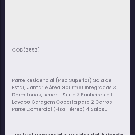
3
2
1
dormitório(s)
banheiro(s)
sala(s)
1
vaga(s)
(2692)
Parte Residencial (Piso Superior) Sala de
Estar, Jantar e Área Gourmet Integradas 3
Dormitórios, sendo 1 Suíte 2 Banheiros e 1
Lavabo Garagem Coberta para 2 Carros
Parte Comercial (Piso Térreo) 4 Salas
Comerciais Cozinha Planejada Salão 3
Banheiros