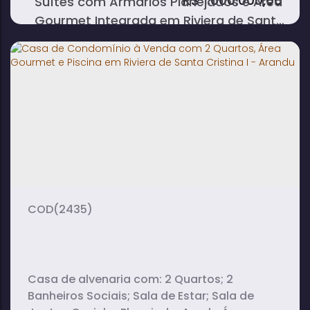
R$
1.600.000,00
Suítes com Armários Planejados e Área
Gourmet Integrada em Riviera de Santa
Cristina I - Arandu
4
5
2
dormitório(s)
banheiro(s)
sala(s)
4
450m²
2
suíte(s)
total:
vaga(s)
1100m²
terreno:
(2435)
Casa de alvenaria com: 2 Quartos; 2
Banheiros Sociais; Sala de Estar; Sala de