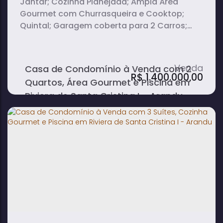
Jantar; Cozinha Planejada; Ampla Área
Gourmet com Churrasqueira e Cooktop;
Quintal; Garagem coberta para 2 Carros;
Piscina.
Casa de Condomínio à Venda com 2
R$
1.400.000,00
Quartos, Área Gourmet e Piscina em
Riviera de Santa Cristina I - Arandu
2
2
2
dormitório(s)
banheiro(s)
sala(s)
2
vaga(s)