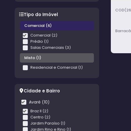
(26
Tipo do Imóvel
Comercial (6)
Barracão
Comercial (2)
Prédio (1)
Salas Comerciais (3)
Misto (1)
Residencial e Comercial (1)
Cidade e Bairro
Barr
e 2 
Avaré (10)
Braz II (2)
Centro (2)
Jardim Paraíso (1)
Jardim Rino e Rino (1)