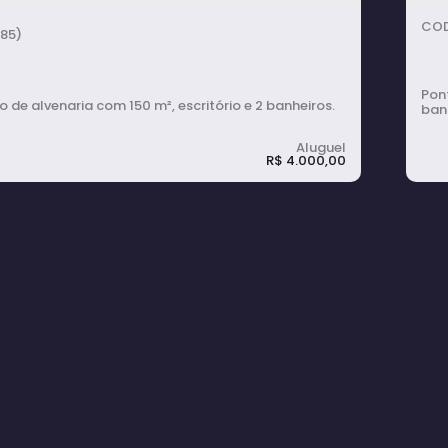
85)
Ponto co
 de alvenaria com 150 m², escritório e 2 banheiros.
banh
R$
4.000,00
P
acão para Alugar com 150m², Escritório
n
Banheiros em Braz II - Avaré
2
banheiro(s)
150m²
total: