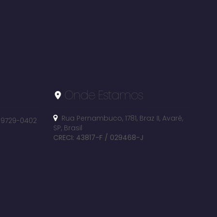
Onde Estamos
Rua Pernambuco
,
1781
,
Braz II
,
Avaré
,
 99729-0402
SP
,
Brasil
CRECI: 43817-F / 029468-J