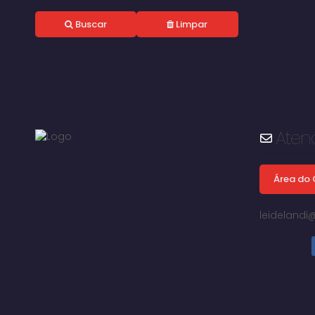
Buscar
Limpar
Aten
Área do 
leideland