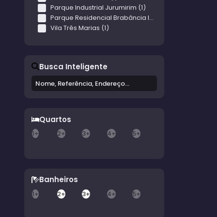
Parque Industrial Jurumirim (1)
Parque Residencial Brabância I (2)
Vila Três Marias (1)
Busca Inteligente
Quartos
1+
2+
3+
4+
5+
Banheiros
1+
2+
3+
4+
5+