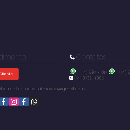
dimento
Contatos
(14) 99717-0171
(14)
Cliente
(14) 3732-4805
i@hotmail.com
crystalimoveis@gmail.com