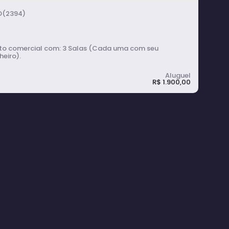
(2394)
mercial com: 3 Salas (Cada uma com seu
eiro).
R$
1.900,00
onto Comercial para Alugar com 3 Salas
o Centro - Avaré
3
banheiro(s)
3
sala(s)