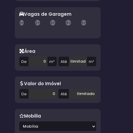
Vagas de Garagem
1+
2+
3+
4+
5+
Área
De
m²
Até
m²
Valor do Imóvel
De
Até
Mobilia
Mobília