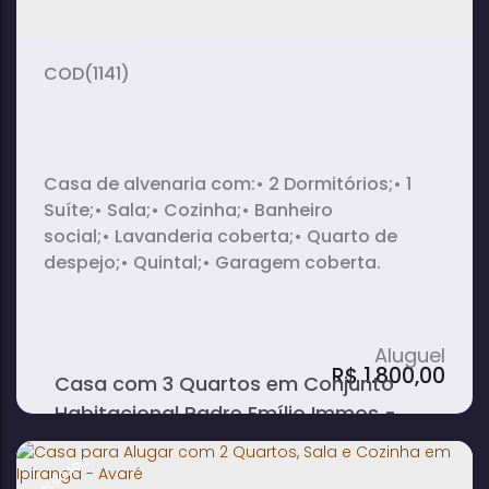
(1141)
Casa de alvenaria com:• 2 Dormitórios;• 1
Suíte;• Sala;• Cozinha;• Banheiro
social;• Lavanderia coberta;• Quarto de
despejo;• Quintal;• Garagem coberta.
R$
1.800,00
Casa com 3 Quartos em Conjunto
Habitacional Padre Emílio Immos -
Avaré
ALUGADO