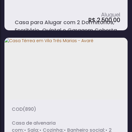
R$
2.500,00
Casa para Alugar com 2 Dormitórios,
Escritório, Quintal e Garagem Coberta
no Centro - Avaré
2 ~ 3
1
dormitório(s)
banheiro(s)
1
sala(s)
(890)
Casa de alvenaria
com:• Sala;• Cozinha;• Banheiro social;• 2