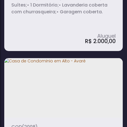
Suítes;• 1 Dormitório;• Lavanderia coberta
com churrasqueira;• Garagem coberta.
R$
2.000,00
Casa Térrea em Vila Três Marias - Avaré
3
2
1
dormitório(s)
banheiro(s)
sala(s)
2
1
suíte(s)
vaga(s)
(2008)