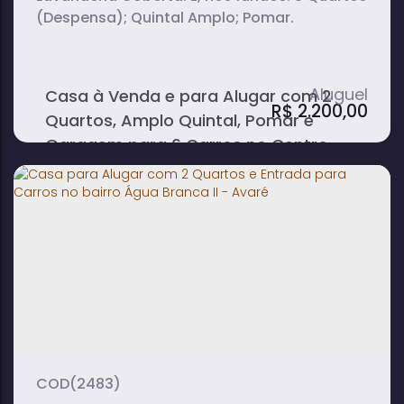
(Despensa); Quintal Amplo; Pomar.
Casa à Venda e para Alugar com 2
R$
2.200,00
Quartos, Amplo Quintal, Pomar e
Garagem para 6 Carros no Centro -
Avaré
2
1
1
dormitório(s)
banheiro(s)
sala(s)
4
vaga(s)
(2483)