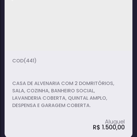
2
1
1
dormitório(s)
banheiro(s)
suíte(s)
1
vaga(s)
(441)
CASA DE ALVENARIA COM 2 DOMRITÓRIOS,
SALA, COZINHA, BANHEIRO SOCIAL,
LAVANDERIA COBERTA, QUINTAL AMPLO,
DESPENSA E GARAGEM COBERTA.
R$
1.500,00