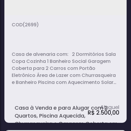
2
1
1
dormitório(s)
banheiro(s)
sala(s)
2
vaga(s)
(2699)
Casa de alvenaria com: 2 Dormitórios Sala
Copa Cozinha 1 Banheiro Social Garagem
Coberta para 2 Carros com Portão
Eletrônico Área de Lazer com Churrasqueira
e Banheiro Piscina com Aquecimento Solar
Área do Terreno: 273 m² Área Construída: 120
m²
Casa à Venda e para Alugar com 2
R$
2.500,00
Quartos, Piscina Aquecida,
Churrasqueira e Garagem Coberta em