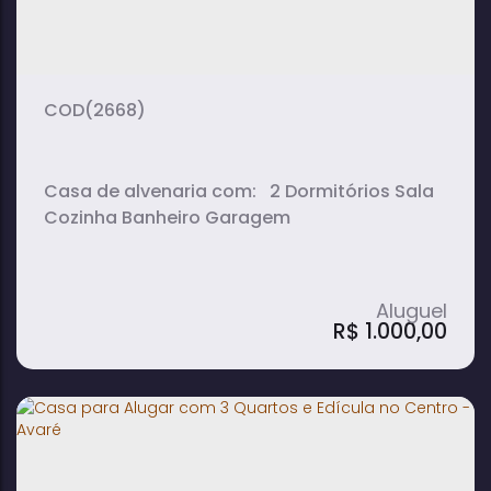
1
1
1
dormitório(s)
banheiro(s)
suíte(s)
2
vaga(s)
(2668)
Casa de alvenaria com: 2 Dormitórios Sala
Cozinha Banheiro Garagem
R$
1.000,00
Casa para Alugar com 2 Quartos, Sala e
Garagem em Bairro Camargo - Avaré