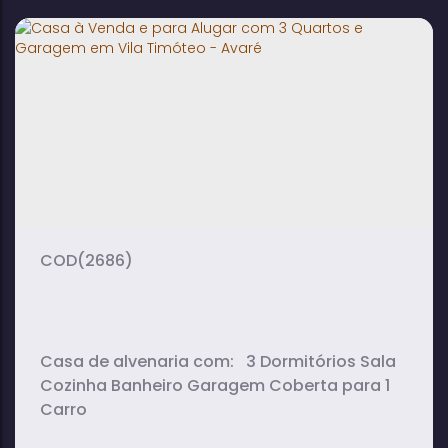
Edícula no Centro - Avaré
3
1
1
dormitório(s)
banheiro(s)
sala(s)
1
suíte(s)
(2686)
Casa de alvenaria com: 3 Dormitórios Sala
Cozinha Banheiro Garagem Coberta para 1
Carro