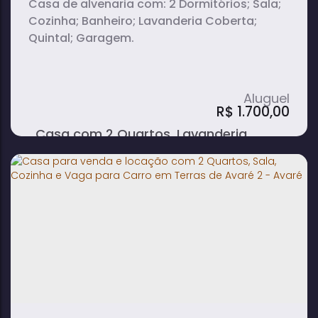
Casa de alvenaria com: 2 Dormitórios; Sala;
Cozinha; Banheiro; Lavanderia Coberta;
Quintal; Garagem.
R$
1.700,00
Casa com 2 Quartos, Lavanderia
Coberta, Quintal e Garagem para
Alugar no Centro - Avaré
2
1
1
dormitório(s)
banheiro(s)
sala(s)
2
vaga(s)