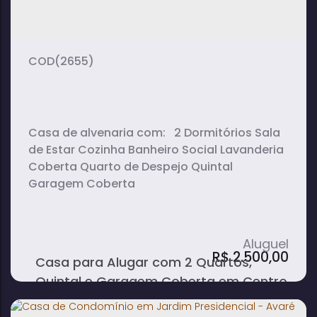
2
1
1
dormitório(s)
banheiro(s)
sala(s)
(2655)
Casa de alvenaria com: 2 Dormitórios Sala
de Estar Cozinha Banheiro Social Lavanderia
Coberta Quarto de Despejo Quintal
Garagem Coberta
R$
2.500,00
Casa para Alugar com 2 Quartos,
Quintal e Garagem Coberta em Centro
- Avaré