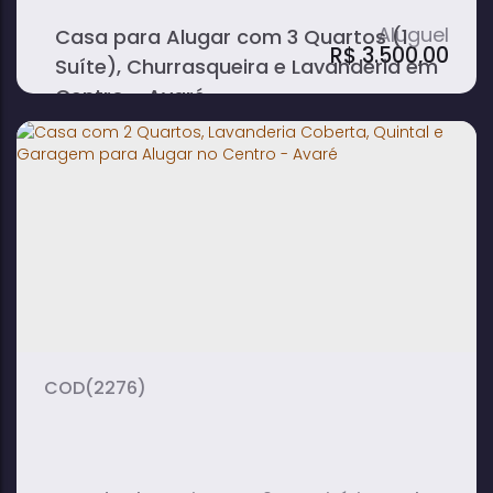
Casa para Alugar com 3 Quartos (1
R$
3.500,00
Suíte), Churrasqueira e Lavanderia em
Centro - Avaré
3
3
1
dormitório(s)
banheiro(s)
sala(s)
1
2
suíte(s)
vaga(s)
(2276)