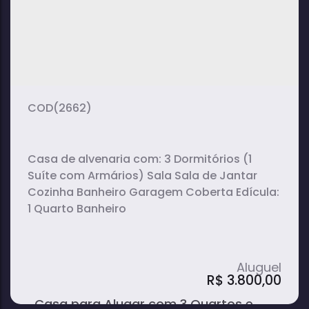
2
1
1
dormitório(s)
banheiro(s)
sala(s)
1
vaga(s)
(2662)
Casa de alvenaria com: 3 Dormitórios (1
Suíte com Armários) Sala Sala de Jantar
Cozinha Banheiro Garagem Coberta Edícula:
1 Quarto Banheiro
R$
3.800,00
Casa para Alugar com 3 Quartos e