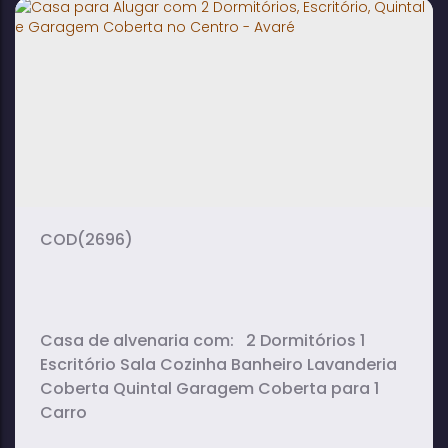
São Rogério - Avaré
2
2
1
dormitório(s)
banheiro(s)
sala(s)
2
vaga(s)
(2696)
Casa de alvenaria com: 2 Dormitórios 1
Escritório Sala Cozinha Banheiro Lavanderia
Coberta Quintal Garagem Coberta para 1
Carro