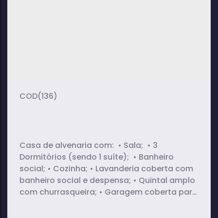
2
1
1
dormitório(s)
banheiro(s)
sala(s)
1
1
suíte(s)
vaga(s)
(136)
Casa de alvenaria com: • Sala; • 3
Dormitórios (sendo 1 suíte); • Banheiro
social; • Cozinha; • Lavanderia coberta com
banheiro social e despensa; • Quintal amplo
com churrasqueira; • Garagem coberta para
2 carros.