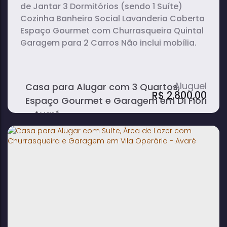
de Jantar 3 Dormitórios (sendo 1 Suíte)
Cozinha Banheiro Social Lavanderia Coberta
Espaço Gourmet com Churrasqueira Quintal
Garagem para 2 Carros Não inclui mobília.
Casa para Alugar com 3 Quartos,
R$
2.800,00
Espaço Gourmet e Garagem em Di Fiori
- Avaré
3
2
1
dormitório(s)
banheiro(s)
sala(s)
1
2
suíte(s)
vaga(s)