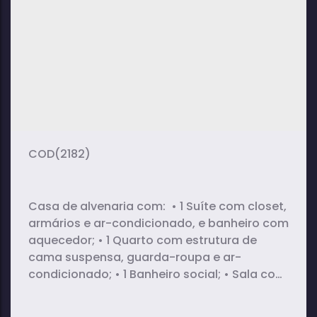
2
1
1
dormitório(s)
banheiro(s)
sala(s)
1
vaga(s)
(2182)
Casa de alvenaria com: • 1 Suíte com closet,
armários e ar-condicionado, e banheiro com
aquecedor; • 1 Quarto com estrutura de
cama suspensa, guarda-roupa e ar-
condicionado; • 1 Banheiro social; • Sala com
cozinha integrada (com mesa de 2,5m em
mármore, armários planejados, cooktop e