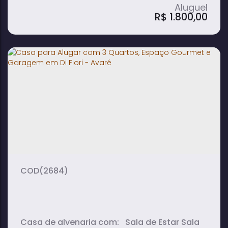
R$
1.800,00
Casa à Venda e para Alugar com 3
Quartos e Garagem em Vila Timóteo -
Avaré
3
1
1
dormitório(s)
banheiro(s)
sala(s)
(2684)
Casa de alvenaria com: Sala de Estar Sala