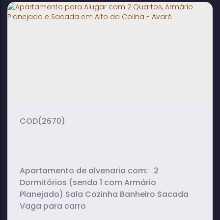
em Alto da Colina - Avaré
2
1
1
dormitório(s)
banheiro(s)
sala(s)
1
vaga(s)
(2670)
Apartamento de alvenaria com: 2
Dormitórios (sendo 1 com Armário
Planejado) Sala Cozinha Banheiro Sacada
Vaga para carro