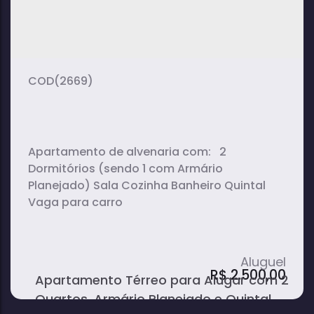
(2669)
Apartamento de alvenaria com: 2
Dormitórios (sendo 1 com Armário
Planejado) Sala Cozinha Banheiro Quintal
Vaga para carro
R$
2.500,00
Apartamento Térreo para Alugar com 2
Quartos, Armário Planejado e Quintal